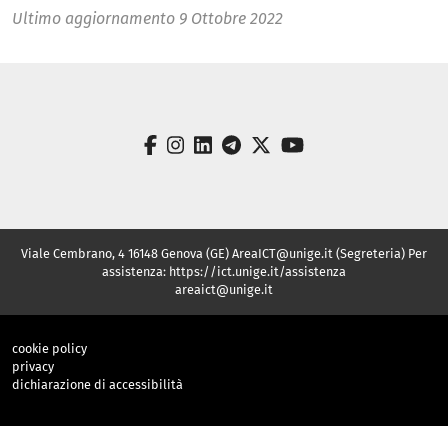
Ultimo aggiornamento
9 Ottobre 2022
facebook
instagram
linkedin
telegram
twitter
youtube
Viale Cembrano, 4 16148 Genova (GE) AreaICT@unige.it (Segreteria) Per
assistenza: https://ict.unige.it/assistenza
areaict@unige.it
cookie policy
privacy
dichiarazione di accessibilità